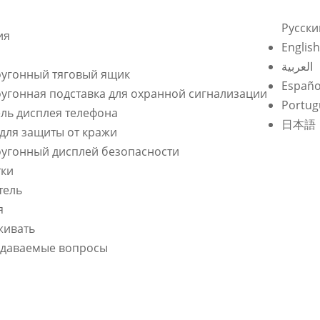
Pусски
ия
English
العربية
угонный тяговый ящик
Españo
угонная подставка для охранной сигнализации
Portug
ль дисплея телефона
日本語
для защиты от кражи
угонный дисплей безопасности
тки
тель
я
живать
адаваемые вопросы