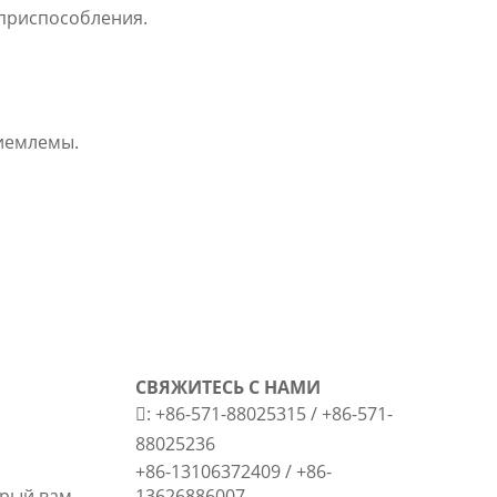
приспособления.
риемлемы.
СВЯЖИТЕСЬ С НАМИ

: +86-571-88025315 / +86-571-
88025236
+86-13106372409 / +86-
орый вам
13626886007