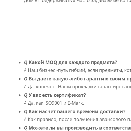
Дом
»
Поддерживать
»
Часто задаваемые воп
Q
Какой MOQ для каждого предмета?
A
Наш бизнес -путь гибкий, если предметы, ко
Q
Вы даете какую -либо гарантию своим п
A
Да, конечно. Наши прокладки гарантированы 
Q
У вас есть сертификат?
A
Да, как ISO9001 и E-Mark.
Q
Как насчет вашего времени доставки?
A
Как правило, после получения авансового пл
Q
Можете ли вы производить в соответств