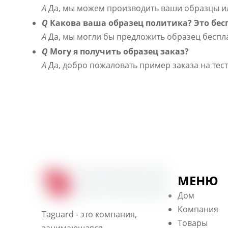
A
Да, мы можем производить ваши образцы и
Q
Какова ваша образец политика? Это бес
A
Да, мы могли бы предложить образец беспла
Q
Могу я получить образец заказ?
A
Да, добро пожаловать пример заказа на те
МЕНЮ
Дом
Компания
Taguard - это компания,
Товары
занимающаяся