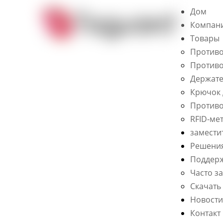
Дом
Компан
Товары
Противо
Противо
Держате
Крючок 
Противо
RFID-ме
замести
Решени
Поддер
Часто з
Скачать
Новости
Контакт